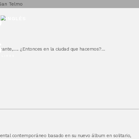
6
6
scante,….. ¿Entonces en la ciudad que hacemos?…
LIKES
umental contemporáneo basado en su nuevo álbum en solitario,