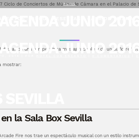
BLOG
AGENDA JUNIO 201
AMENTOS
BLOG
RESERVAS
CASA DE TRIANA
AGENDA JUNIO 201
 disfrutar de una temperatura más agradable y de un baño refre
YO, 2016
|
POR
HOTEL CON ENCANTO
|
0 COMENTARIOS
|
0
a mostrar:
 SEVILLA
en la Sala Box Sevilla
 Arcade Fire nos trae un espectáculo musical con un estilo instr