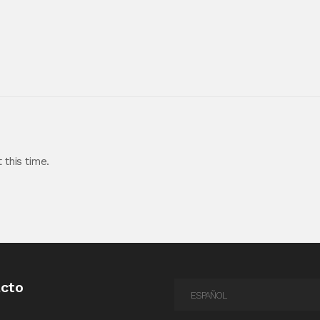
this time.
cto
ESPAÑOL