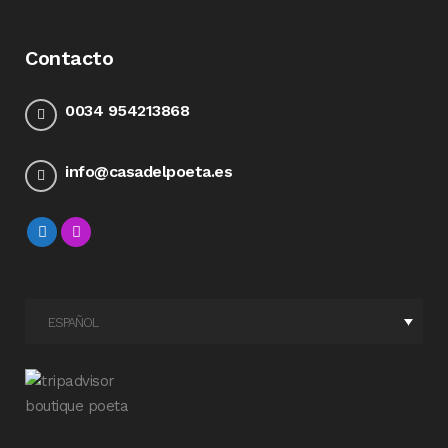
Contacto
0034 954213868
info@casadelpoeta.es
ESPAÑOL