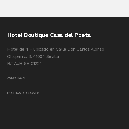
Hotel Boutique Casa del Poeta
Hotel de 4 * ubicado en Calle Don Carlos Alonso
Chaparro, 3, 41004 Sevilla
R.T.A.:H-SE-01224
AVISO LEGAL
POLITICA DE COOKIES